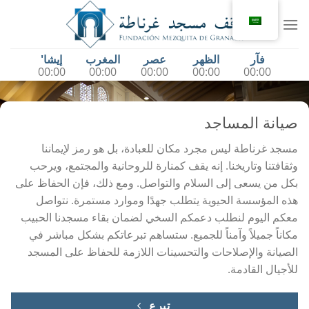
خطي
لمحتوى
فآر
الظهر
عصر
المغرب
إيشا'
00:00
00:00
00:00
00:00
00:00
صيانة المساجد
مسجد غرناطة ليس مجرد مكان للعبادة، بل هو رمز لإيماننا
وثقافتنا وتاريخنا. إنه يقف كمنارة للروحانية والمجتمع، ويرحب
بكل من يسعى إلى السلام والتواصل. ومع ذلك، فإن الحفاظ على
هذه المؤسسة الحيوية يتطلب جهدًا وموارد مستمرة. نتواصل
معكم اليوم لنطلب دعمكم السخي لضمان بقاء مسجدنا الحبيب
مكاناً جميلاً وآمناً للجميع. ستساهم تبرعاتكم بشكل مباشر في
الصيانة والإصلاحات والتحسينات اللازمة للحفاظ على المسجد
للأجيال القادمة.
تبرع